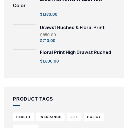
Color
$
1,180.00
Drawst Ruched & Floral Print
$
850.00
$
710.00
Floral Print High Drawst Ruched
$
1,800.00
PRODUCT TAGS
HEALTH
INSURANCE
LIFE
POLICY