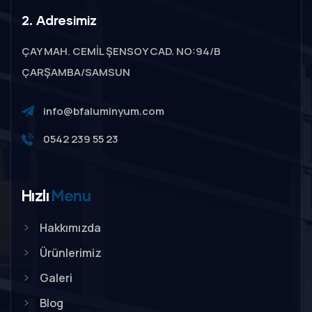
2. Adresimiz
ÇAY MAH. CEMİL ŞENSOY CAD. NO:94/B
ÇARŞAMBA/SAMSUN
info@bfaluminyum.com
0542 239 55 23
Hızlı
Menu
Hakkımızda
Ürünlerimiz
Galeri
Blog