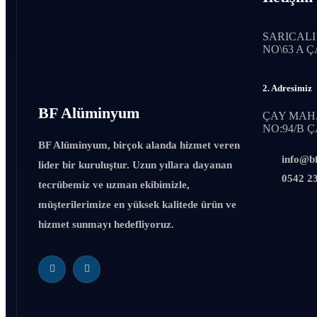
SARICALI
NO\63 A 
2. Adresimiz
BF
Alüminyum
ÇAY MAH.
NO:94/B
BF Alüminyum, birçok alanda hizmet veren
info@b
lider bir kuruluştur. Uzun yıllara dayanan
0542 23
tecrübemiz ve uzman ekibimizle,
müşterilerimize en yüksek kalitede ürün ve
hizmet sunmayı hedefliyoruz.