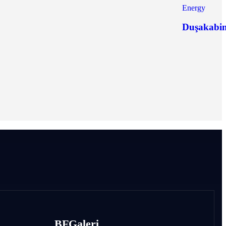
Energy
Duşakabi
BF
Galeri