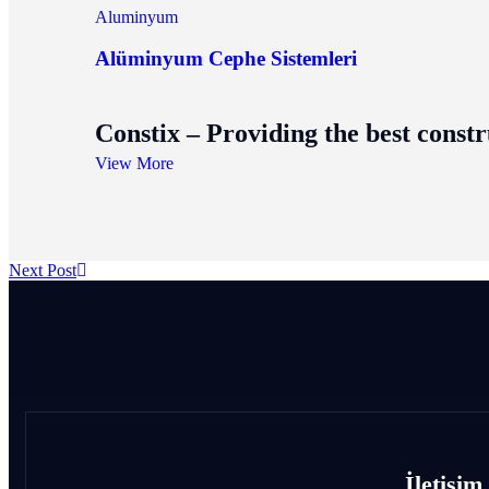
Aluminyum
Alüminyum Cephe Sistemleri
Constix – Providing the best constr
View More
Next Post
İletişim