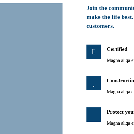
Join the community
make the life best
customers.
Certified
Magna aliqa e
Constructio
Magna aliqa e
Protect your
Magna aliqa e