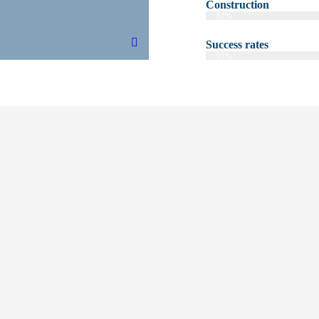
Construction
Web Designer
82%
Success rates
Web Designer
95%