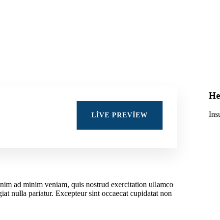
He
Ins
LIVE PREVIEW
 enim ad minim veniam, quis nostrud exercitation ullamco
giat nulla pariatur. Excepteur sint occaecat cupidatat non